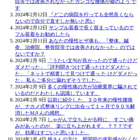
院等では改善されなかったガンコな腰痛が嘘のよう で
す
2024年2月12日
『どこの病院を行っても全然良くなら
ないので自分で直すしか無いと思い
2024年2月12日
サンプル装着で長く留まっているので
フル装着をお勧めしたら
2024年2月11日
あなたの慢性ヒザ痛も、『整体、鍼
灸、治療院、整骨院等では改善されなかった』のでは
ないですか？
2024年2月 9日
「うたい文句が良かったので通ったけど
ダメだった」「評判聞きつけて通ったけどダメだっ
た」「ネットで精査して見つけて通っ た けどダメだっ
た」 私もご多分に漏れずそうでした。
2024年2月 9日
多くの慢性痛の方が治療業界に騙されて
いるのだとわたしも認識しています。
2024年2月 9日
以前に紹介した、３０年来の慢性腰痛
が、ナカメ式整体リングに出会って１ヶ月で９０％解
消したMさんの感想。
2024年2月 7日
しゃがんで立ち上がる時に、 すごい痛
みがあったのが、 楽に立ち上がれます。 ？？？です
が、効果はすごいと思いました。
2024年2月 4日
娘さんの方は、股関節の違和感がなくな