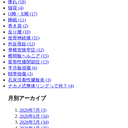
痺れ (18)
猫背 (4)
О脚・X脚 (17)
睡眠 (11)
巻き肩 (2)
反り腰 (10)
坐骨神経痛 (31)
外反母趾 (12)
脊椎管狭窄症 (12)
椎間板ヘルニア (15)
変形性膝関節症 (13)
半月板損傷 (6)
靱帯損傷 (3)
石灰沈着性腱板炎 (3)
ナカメ式整体リングって何？ (4)
月別アーカイブ
2026年7月 (3)
2026年6月 (34)
2026年5月 (34)